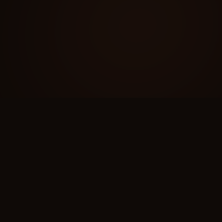
dert
d omzet in
n vijf willekeurige
 je kaart is
agestuurd Wikipedia-
Wiki Gacha Spel
lk is een echte